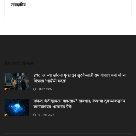
संपादकीय
Recent News
४९८-अ च्या खोट्या गुन्ह्यातून सुटकेसाठी राम गोपाल वर्मा यांच्या
मित्राला ‘भाईं’ची मदत!
1 JULY 2026
मोफत अँटीव्हायरस वापरताय? सावधान, कंपन्या तुमच्याकडूनच
कमावतायत भरमसाठ पैसे!
19 JUNE 2026