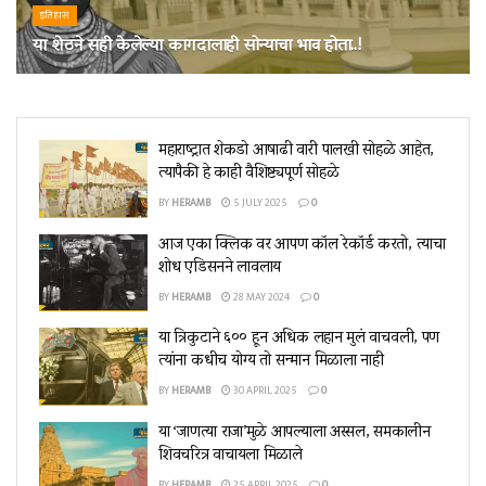
इतिहास
या शेठने सही केलेल्या कागदालाही सोन्याचा भाव होता..!
17 JULY 2024
महाराष्ट्रात शेकडो आषाढी वारी पालखी सोहळे आहेत,
त्यापैकी हे काही वैशिष्ट्यपूर्ण सोहळे
BY
HERAMB
5 JULY 2025
0
आज एका क्लिक वर आपण कॉल रेकॉर्ड करतो, त्याचा
शोध एडिसनने लावलाय
BY
HERAMB
28 MAY 2024
0
या त्रिकुटाने ६०० हून अधिक लहान मुलं वाचवली, पण
त्यांना कधीच योग्य तो सन्मान मिळाला नाही
BY
HERAMB
30 APRIL 2025
0
या ‘जाणत्या राजा’मुळे आपल्याला अस्सल, समकालीन
शिवचरित्र वाचायला मिळाले
BY
HERAMB
25 APRIL 2025
0