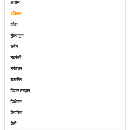
आरोग्य
इतिहास
क्रीडा
गुंतवणूक
ब्लॉग
भटकंती
मनोरंजन
राजकीय
विज्ञान तंत्रज्ञान
विश्लेषण
वैचारिक
शेती