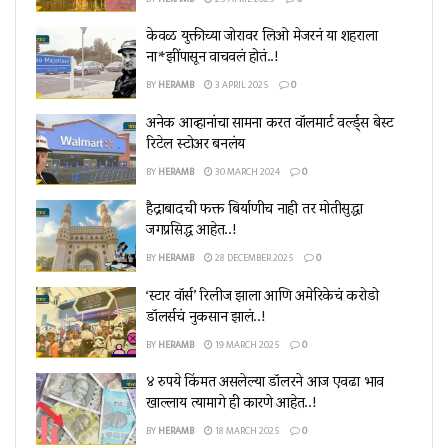
केवळ युक्तीच्या जोरावर लिओ मेजरनं या शहराला
ना*झींपासून वाचवलं होतं..!
BY
HERAMB
3 APRIL 2025
0
अनेक आव्हानांचा सामना करत वॉलमार्ट वर्ल्ड्स बेस्ट
रिटेल स्टोअर बनलंय
BY
HERAMB
30 MARCH 2024
0
हैद्राबादची फक्त बिर्याणीच नाही तर मोतीसुद्धा
जगप्रसिद्ध आहेत..!
BY
HERAMB
28 DECEMBER 2025
0
‘स्टार वॉर्स’ रिलीज झाला आणि अमेरिकेचं करोडो
डॉलर्सचं नुकसान झालं..!
BY
HERAMB
19 MARCH 2025
0
४ रुपये किंमत असलेल्या डॉलरने आज एवढा भाव
खाल्लाय त्यामागे ही कारणे आहेत..!
BY
HERAMB
18 MARCH 2025
0