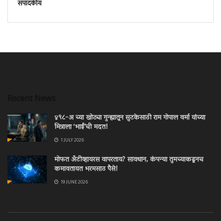
संपादकीय
Recent News
४९८-अ च्या खोट्या गुन्ह्यातून सुटकेसाठी राम गोपाल वर्मा यांच्या
मित्राला ‘भाईं’ची मदत!
1 JULY 2026
मोफत अँटीव्हायरस वापरताय? सावधान, कंपन्या तुमच्याकडूनच
कमावतायत भरमसाठ पैसे!
19 JUNE 2026