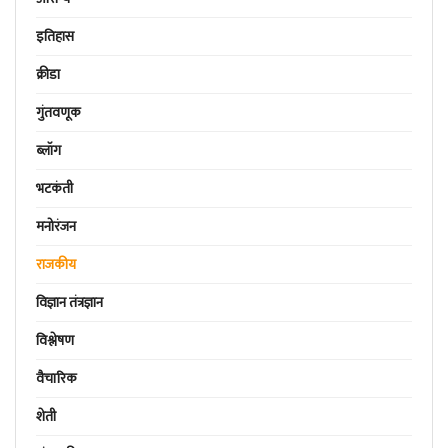
इतिहास
क्रीडा
गुंतवणूक
ब्लॉग
भटकंती
मनोरंजन
राजकीय
विज्ञान तंत्रज्ञान
विश्लेषण
वैचारिक
शेती