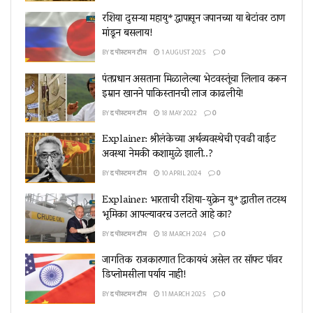
रशिया दुसऱ्या महायु*द्धापासून जपानच्या या बेटांवर ठाण
मांडून बसलाय!
BY
द पोस्टमन टीम
1 AUGUST 2025
0
पंतप्रधान असताना मिळालेल्या भेटवस्तूंचा लिलाव करून
इम्रान खानने पाकिस्तानची लाज काढलीये!
BY
द पोस्टमन टीम
18 MAY 2022
0
Explainer: श्रीलंकेच्या अर्थव्यवस्थेची एवढी वाईट
अवस्था नेमकी कशामुळे झाली..?
BY
द पोस्टमन टीम
10 APRIL 2024
0
Explainer: भारताची रशिया-युक्रेन यु*द्धातील तटस्थ
भूमिका आपल्यावरच उलटते आहे का?
BY
द पोस्टमन टीम
18 MARCH 2024
0
जागतिक राजकारणात टिकायचं असेल तर सॉफ्ट पॉवर
डिप्लोमसीला पर्याय नाही!
BY
द पोस्टमन टीम
11 MARCH 2025
0