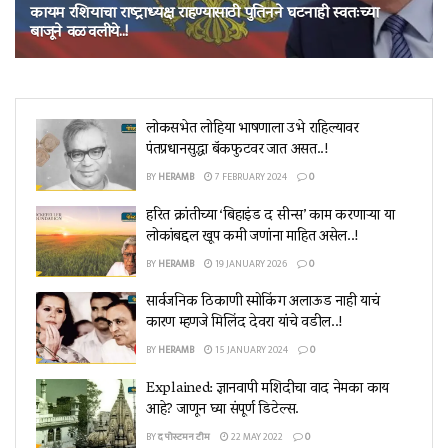
कायम रशियाचा राष्ट्राध्यक्ष राहण्यासाठी पुतिनने घटनाही स्वतःच्या
बाजूने वळवलीये..!
25 MARCH 2024
लोकसभेत लोहिया भाषणाला उभे राहिल्यावर
पंतप्रधानसुद्धा बॅकफुटवर जात असत..!
BY
HERAMB
7 FEBRUARY 2024
0
हरित क्रांतीच्या ‘बिहाइंड द सीन्स’ काम करणाऱ्या या
लोकांबद्दल खूप कमी जणांना माहित असेल..!
BY
HERAMB
19 JANUARY 2026
0
सार्वजनिक ठिकाणी स्मोकिंग अलाऊड नाही याचं
कारण म्हणजे मिलिंद देवरा यांचे वडील..!
BY
HERAMB
15 JANUARY 2024
0
Explained: ज्ञानवापी मशिदीचा वाद नेमका काय
आहे? जाणून घ्या संपूर्ण डिटेल्स.
BY
द पोस्टमन टीम
22 MAY 2022
0