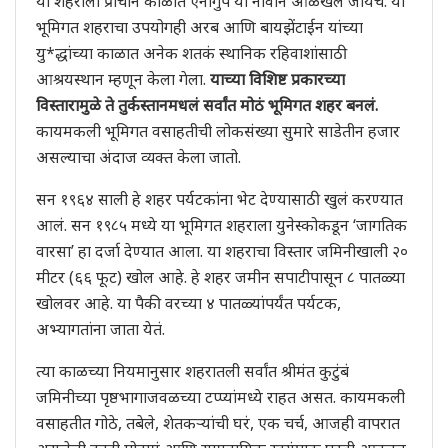
या शहराला प्राचीन काळात एनीगुप या नावाने ओळखलं जायचं. या
भूमिगत शहराचा उपयोगही अरब आणि बायझेंटाईन यांच्या
यु*द्धांच्या काळात अनेक शतकं स्थानिक रहिवाशांसाठी
आश्रयस्थान म्हणून केला गेला.
याच्या विशिष्ट प्रकारच्या
विस्तारामुळे ते तुर्कस्तानमधलं सर्वांत मोठं भूमिगत शहर बनलं.
कायमकली भूमिगत वसाहतीची लोकसंख्या सुमारे साडेतीन हजार
असल्याचा अंदाज व्यक्त केला जातो.
सन १९६४ साली हे शहर पर्यटकांना भेट देण्यासाठी खुलं करण्यात
आलं. सन १९८५ मध्ये या भूमिगत शहराला युनेस्कोकडून ‘जागतिक
वारसा’ हा दर्जा देण्यात आला. या शहराचा विस्तार जमिनीखाली २०
मीटर (६६ फूट) खोल आहे. हे शहर जमीन सपाटीपासून ८ पातळ्या
खोलवर आहे. या पैकी वरच्या ४ पातळ्यांपर्यंत पर्यटक,
अभ्यागतांना जाता येतं.
त्या काळच्या नियमानुसार शहरातली सर्वांत श्रीमंत कुटुंबं
जमिनीच्या पृष्ठभागाजवळच्या टप्प्यांमध्ये राहत असत. कायमकली
वसाहतीत गोठे, तबेले, शेतकऱ्यांची घरं, एक चर्च, आजही वापरात