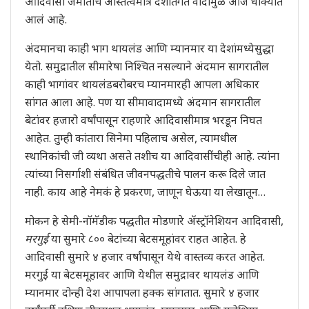
आदिवासी जमातीचे अस्तित्वमात्र देशांतर्गत वादांमुळे आज धोक्यात
आलं आहे.
अंदमानचा काही भाग थायलंड आणि म्यानमार या देशांमध्येसुद्धा
येतो. समुद्रातील सीमारेषा निश्चित नसल्याने अंदमान सागरातील
काही भागांवर थायलंडबरोबरच म्यानमारही आपला अधिकार
सांगत आला आहे. पण या सीमावादामध्ये अंदमान सागरातील
बेटांवर हजारो वर्षांपासून राहणारे आदिवासीमात्र भरडून निघत
आहेत. तुम्ही कांतारा सिनेमा पहिलाच असेल, त्यामधील
स्थानिकांची जी व्यथा असते तशीच या आदिवासींचीही आहे. त्यांना
त्यांच्या निसर्गाशी संबंधित जीवनपद्धतीचे पालन करू दिले जात
नाही. काय आहे नेमकं हे प्रकरण, जाणून घेऊया या लेखातून…
मोकन हे सेमी-नॉमॅडीक पद्धतीत मोडणारे
ॲ
स्ट्रॉनेशियन आदिवासी,
मरगुई
या सुमारे ८०० बेटांच्या बेटसमूहांवर राहत आहेत. हे
आदिवासी सुमारे ४ हजार वर्षांपासून येथे वास्तव्य करत आहेत.
मरगुई या बेटसमूहावर आणि येथील समुद्रावर थायलंड आणि
म्यानमार दोन्ही देश आपापला हक्क सांगतात. सुमारे ४ हजार