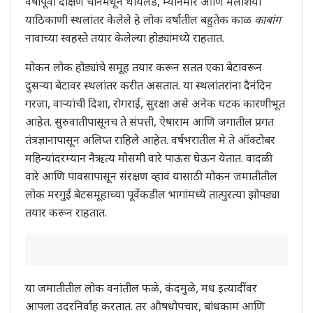
वर्षांपूर्वी दक्षिण चीनमधून थायलंड, म्यानमार आणि मलेशिया
याठिकाणी स्थलांतर केलेले हे लोक वर्षातील बहुतेक काळ
काबांग
नावाच्या स्वहस्ते तयार केलेल्या होड्यांमध्ये राहतात.
मोकन लोक होड्यांचे समूह तयार करून सतत एका बेटावरून
दुसऱ्या बेटावर स्थलांतर करीत असतात. या स्थलांतरांना दैनंदिन
गरजा, वाऱ्यांची दिशा, रोगराई, सुरक्षा असे अनेक घटक कारणीभूत
आहेत. सुरुवातीपासूनच ते संपत्ती, ऐषाराम आणि जगातील प्रगत
तंत्रज्ञानापासून अलिप्त राहिले आहेत. वर्षभरातील मे ते ऑक्टोबर
महिन्यांदरम्यान नैऋत्य मोसमी वारे पाऊस घेऊन येतात. वादळी
वारे आणि पावसापासून संरक्षण व्हावं यासाठी मोकन जमातीतील
लोक मरगुई बेटसमूहाच्या पूर्वेकडील भागांमध्ये तात्पुरत्या झोपड्या
तयार करून राहतात.
या जमातीतील लोक वनांतील फळे, कंदमुळे, मध इत्यादींवर
आपला उदरनिर्वाह करतात. तर औषधोपचार, बांधकाम आणि