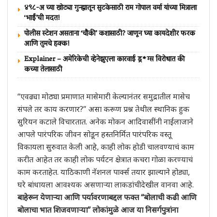
४९८-अ च्या खोट्या गुन्ह्यातून सुटकेसाठी राम गोपाल वर्मा यांच्या मित्राला
‘भाईं’ची मदत!
पोलीस स्टेशन असताना ‘चौकी’ कशासाठी? जाणून घ्या कायदेशीर फरक
आणि तुमचे हक्क!
Explainer – अमेरिकेची व्हेनेझुएला कारवाई ड्र*ग्स विरोधात की
कच्या तेलासाठी
“एवढ्या मोठ्या प्रमाणात मासेमारी केल्यानंतर समुद्रातील मासेच
संपले तर काय करणार?” असा करूण प्रश्न तेथील स्थानिक हुक
सुरियन कटाले विचारतात. अनेक मोकन आदिवासींनी नाईलाजाने
आपले पारंपरिक जीवन सोडून हस्तनिर्मित पारंपरिक वस्तू
विकायला सुरुवात केली आहे, काही लोक होडी चालवण्याचं काम
करीत आहेत तर काही लोक पर्यटन क्षेत्रात कचरा गोळा करण्याचं
काम करताहेत. याठिकाणी नॅशनल पार्क्स तयार झाल्याने होड्या,
घरे बांधायला आवश्यक असणाऱ्या लाकडांचीदेखील वानवा आहे.
बाहेरून येणाऱ्या आणि पर्यावरणाबद्दल फक्त “बोलाची कढी आणि
बोलाचा भात शिजवणाऱ्या” लोकांमुळे आज या निसर्गपुत्रांना