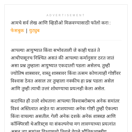
ADVERTISEMENT
आमचे सर्व लेख आणि व्हिडीओ मिळवण्यासाठी फॉलो करा :
फेसबुक
|
युट्युब
आपल्या आयुष्यात किंवा सभोवताली जे काही घडतं ते
आधीपासूनच निश्चित असतं की आपल्या कर्मानुसार ठरत जातं
असा प्रश्न तुम्हाला आयुष्यात एकदातरी पडला असेलच. तुम्ही
ज्योतिष शास्त्रावर, वास्तू शास्त्रावर किंवा तत्सम कोणत्याही गोष्टींवर
विश्वास ठेवत असाल तर तुम्हाला नक्कीच हा प्रश्न पडला असेल
आणि तुम्ही त्याची उत्तरं शोधण्याचा प्रयत्नही केला असेल.
कदाचित ही उत्तरे शोधताना आपल्या विश्वाबरोबरच अनेक समांतर
विश्वं अस्तित्वात आहेत या आशयाच्या अनेक गोष्टी तुम्ही ऐकल्या
किंवा वाचल्या असतील. गेली अनेक दशके अनेक शास्त्रज्ञ आणि
कॉन्स्पिरसी थेअरिस्ट्स या संकल्पनेचा मग लावण्याच्या प्रयत्नांत
असून त्या समांतर विश्वामध्ये तिथले वेगळे भौतिकशास्त्रीय