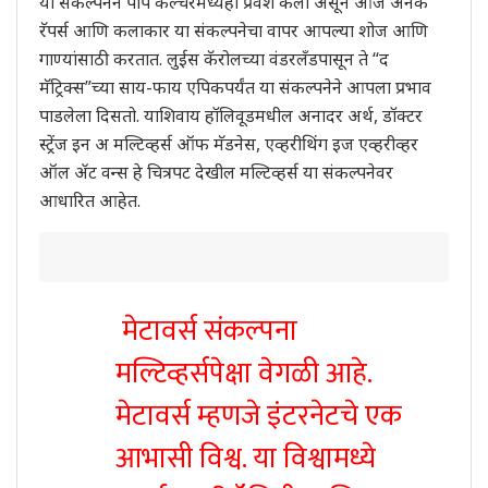
या संकल्पनेने पॉप कल्चरमध्येही प्रवेश केला असून आज अनेक
रॅपर्स आणि कलाकार या संकल्पनेचा वापर आपल्या शोज आणि
गाण्यांसाठी करतात. लुईस कॅरोलच्या वंडरलँडपासून ते “द
मॅट्रिक्स”च्या साय-फाय एपिकपर्यंत या संकल्पनेने आपला प्रभाव
पाडलेला दिसतो. याशिवाय हॉलिवूडमधील अनादर अर्थ, डॉक्टर
स्ट्रेंज इन अ मल्टिव्हर्स ऑफ मॅडनेस, एव्हरीथिंग इज एव्हरीव्हर
ऑल
ॲ
ट वन्स हे चित्रपट देखील मल्टिव्हर्स या संकल्पनेवर
आधारित आहेत.
मेटावर्स संकल्पना
मल्टिव्हर्सपेक्षा वेगळी आहे.
मेटावर्स म्हणजे इंटरनेटचे एक
आभासी विश्व. या विश्वामध्ये