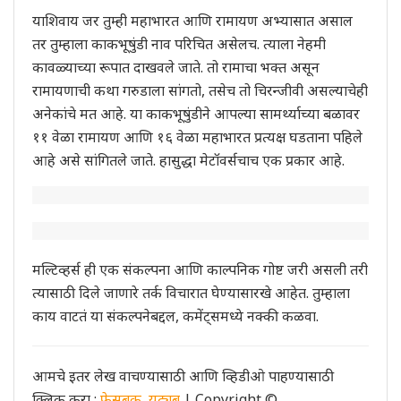
याशिवाय जर तुम्ही महाभारत आणि रामायण अभ्यासात असाल
तर तुम्हाला काकभूषुंडी नाव परिचित असेलच. त्याला नेहमी
कावळ्याच्या रूपात दाखवले जाते. तो रामाचा भक्त असून
रामायणाची कथा गरुडाला सांगतो, तसेच तो चिरन्जीवी असल्याचेही
अनेकांचे मत आहे. या काकभूषुंडीने आपल्या सामर्थ्याच्या बळावर
११ वेळा रामायण आणि १६ वेळा महाभारत प्रत्यक्ष घडताना पहिले
आहे असे सांगितले जाते. हासुद्धा मेटॉवर्सचाच एक प्रकार आहे.
मल्टिव्हर्स ही एक संकल्पना आणि काल्पनिक गोष्ट जरी असली तरी
त्यासाठी दिले जाणारे तर्क विचारात घेण्यासारखे आहेत. तुम्हाला
काय वाटतं या संकल्पनेबद्दल, कमेंट्समध्ये नक्की कळवा.
आमचे इतर लेख वाचण्यासाठी आणि व्हिडीओ पाहण्यासाठी
क्लिक करा :
फेसबुक
,
युट्युब
| Copyright ©