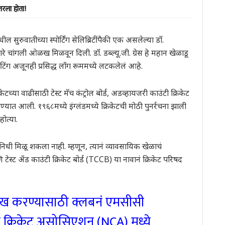
तरला होता!
ल सुरुवातीच्या स्पोर्टिंग सेलिब्रिटींपैकी एक असलेल्या डॉ.
्वारे चांगली ओळख मिळवून दिली. डॉ. डब्ल्यू.जी. ग्रेस हे महान खेळाडू
 पेंटिंग अजूनही प्रसिद्ध लाँग रूममध्ये लटकलेलं आहे.
केटच्या वाढीसाठी टेस्ट मॅच कंट्रोल बोर्ड, अडव्हायजरी काउंटी क्रिकेट
ात आली. १९६८मध्ये इंग्लंडमध्ये क्रिकेटची मोठी पुनर्रचना झाली
होत्या.
धी मिळू शकला नाही. म्हणून, त्यानं व्यावसायिक खेळाचं
टेस्ट अँड काउंटी क्रिकेट बोर्ड (TCCB) या नावानं क्रिकेट परिषद
रेख करण्यासाठी क्लबनं एमसीसी
ीय क्रिकेट असोसिएशन (NCA) मध्ये