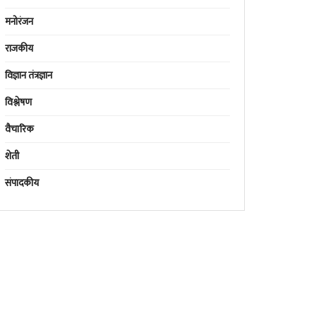
मनोरंजन
राजकीय
विज्ञान तंत्रज्ञान
विश्लेषण
वैचारिक
शेती
संपादकीय