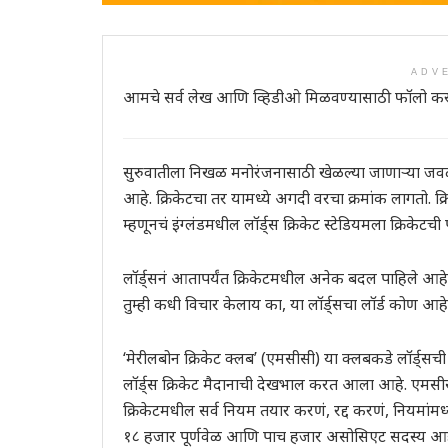
ADV
आमचे सर्व लेख आणि व्हिडीओ मिळवण्यासाठी फॉलो कर
सुरुवातीला निखळ मनोरंजनासाठी खेळल्या जाणाऱ्या जवळप
आहे. क्रिकेटचा तर यामध्ये अगदी वरचा क्रमांक लागतो. क
म्हणूनचं इंग्लंडमधील लॉर्ड्स क्रिकेट स्टेडियमला क्रिकेटची 
लॉर्ड्सनं आतापर्यंत क्रिकेटमधील अनेक बदल पाहिले आहेत
तुम्ही कधी विचार केलाय का, या लॉर्ड्सचा लॉर्ड कोण आ
‘मेरीलबोन क्रिकेट क्लब’ (एमसीसी) या क्लबकडे लॉर्ड्सची
लॉर्ड्स क्रिकेट मैदानाची देखभाल करत आला आहे. एमसीसी
क्रिकेटमधील सर्व नियम तयार करणं, रद्द करणं, नियमांम
१८ हजार पूर्णवेळ आणि पाच हजार असोसिएट सदस्य आह