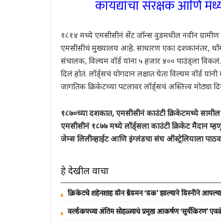
कायद्यांचा संरक्षक आणि मध्
१८१४ मध्ये एमसीसीनं सेंट जॉन्स वुडमधील नवीन ग्रा
एमसीसीचं मुख्यालय आहे. साधारण एका दशकानंतर, थॉमस लॉ
संचालक, विल्यम वॉर्ड यांना ५ हजार ४०० पाउंड्ला विकलं. 
दिलं होतं. लॉर्ड्सचं योगदान लक्षात घेता विल्यम वॉर्ड यांन
जागतिक क्रिकेटच्या पटलावर लॉर्ड्सचं अस्तित्त्व मोठ्य
१८७०च्या दशकात, एमसीसीनं काउंटी क्रिकेटमध्ये सामील व
एमसीसीनं १८७७ मध्ये लॉर्ड्सला काउंटी क्रिकेट मैदान म्ह
जेम्स लिलीव्हाईट आणि इंग्लंडचा संघ ऑस्ट्रेलियाला पा
हे देखील वाचा
क्रिकेटचे शहेनशाह डॉन ब्रॅडमन ‘डक’ झाल्याने डिस्नीने आपल्या
वर्ल्डकपच्या अंतिम सोहळ्याचं प्रमुख आकर्षण ‘सूर्यकिरण’ एव