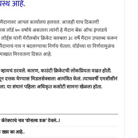
यस्थ आहे.
मीण मैदानावर आपलं कार्यालय हलवलं. आजही याच ठिकाणी
र्ड ७० वर्षांचे असताना त्यांनी हे मैदान बँक ऑफ इंग्लंडचे
लॉर्ड्स यांनी मेरीलबोन क्रिकेट क्लबला ३८ वर्षे मैदान उपलब्ध करून
ी मैदानाचं नाव न बदलण्याचा निर्णय घेतला. वॉर्डच्या या निर्णयामुळंच
ा दिमाखात मिरवताना दिसत आहे.
्हायचं ठरवले. कारण, काउंटी क्रिकेटची लोकप्रियता वाढत होती.
णून दत्तक घेण्यास मिडलसेक्सला आमंत्रित केलं. त्याचवर्षी एमसीसीनं
ठवला. या संघानं पहिला अधिकृत कसोटी सामना खेळला होता.
 कॅरेक्टरचं नाव ‘डोनाल्ड डक’ ठेवलं..!
ढं खास का आहे..