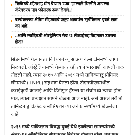
क्रिकेटचे शहेनशाह डॉन ब्रॅडमन ‘डक’ झाल्याने डिस्नीने आपल्या
कॅरेक्टरचं नाव ‘डोनाल्ड डक’ ठेवलं..!
वर्ल्डकपच्या अंतिम सोहळ्याचं प्रमुख आकर्षण ‘सूर्यकिरण’ एवढं खास
का आहे..
..आणि त्यादिवशी ऑस्ट्रेलियन संघ १३ खेळाडूंसह मैदानावर उतरला
होता!
सिडनीमध्ये गेल्यानंतर निवेथननं न्यू साऊथ वेल्स टीममध्ये जागा
मिळवली. ऑस्ट्रेलियामध्ये गेल्यानंतरही त्यानं भारताशी आपली नाळ
तोडली नाही. त्यानं २०१७ आणि २०१८ मध्ये तामिळनाडू प्रीमियर
लीगमध्ये (TNPL) सहभाग घेतला होता. टीएनपीएलमधील
कराईकुडी कालाई आणि डिंडीगुल ड्रॅगन्स या संघांमध्ये त्याचा होता.
मात्र, त्याला प्रत्यक्षात सामने खेळता आले नाही. असं असलं तरी तो
तामिळनाडू क्रिकेट असोसिएशनच्या अनेक स्पर्धांमध्ये खेळलेला
आहे.
२०१९ मध्ये पाकिस्तान विरुद्ध दुबई येथे झालेल्या सामन्यांमध्ये
अंडर-१६ ऑस्ट्रेलियन संघाकडून निवेथन खेळला होता. चार एक