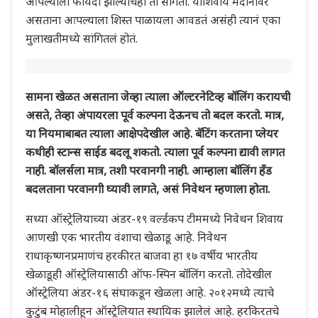
आपल्याला फायदा झाल्याचंही तो सांगतो. याशिवाय मैदानावर
असताना आपल्याला शिस्त पाळायला आवडतं असंही त्यानं एका
मुलाखतीमध्ये सांगितलं होतं.
सामना खेळत असताना जेव्हा त्याला ऑल्टरनेटिव्ह बॉलिंग करायची
असते, तेव्हा अंपायरला पूर्व कल्पना देऊनच तो बदल करतो. मात्र,
या नियमाबाबत त्याला आक्षेपदेखील आहे. बॅटिंग करताना प्लेयर
कधीही स्टान्स साईड बदलू शकतो. त्याला पूर्व कल्पना द्यावी लागत
नाही. बॉलर्सला मात्र, तशी परवानगी नाही. आम्हाला बॉलिंग हँड
बदलताना परवानगी घ्यावी लागते, असं निवेथन म्हणाला होता.
सध्या ऑस्ट्रेलियाच्या अंडर-१९ वर्ल्डकप टीममध्ये निवेथन शिवाय
आणखी एक भारतीय वंशाचा खेळाडू आहे. निवेथन
राधाकृष्णनप्रमाणंच हरकीरत बाजवा हा १७ वर्षीय भारतीय
खेळाडूही ऑस्ट्रेलियासाठी ऑफ-स्पिन बॉलिंग करतो. तोदेखील
ऑस्ट्रेलिया अंडर-१६ संघाकडून खेळला आहे. २०१२मध्ये त्याचे
कुटुंब मोहालीहून ऑस्ट्रेलियात स्थायिक झालेलं आहे. हरकिरतचे