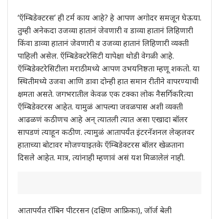
‘ऍम्बिडेक्टरस’ ही टर्म काय आहे? हे आपण अगोदर समजून घेऊया.
तुम्ही अनेकदा उजव्या हातानं जेवणारी व डाव्या हातानं लिहिणारी
किंवा डाव्या हातानं जेवणारी व उजव्या हातानं लिहिणारी व्यक्ती
पाहिली असेल. ऍम्बिडेक्टरेसिटी यापेक्षा थोडी वेगळी आहे.
ऍम्बिडेक्टरेसिटीला मराठीमध्ये आपण उभयनिष्ठता म्हणू शकतो. या
स्थितीमध्ये उजवा आणि डावा दोन्ही हात समान रीतीने वापरण्याची
क्षमता असते. जगभरातील केवळ एक टक्का लोक नैसर्गिकरित्या
ऍम्बिडेक्टरस आहेत. यामुळं आपल्या जवळपास अशी व्यक्ती
आढळणं कठीणच आहे अन् त्यातली त्यात असा एखादा बॉलर
सापडणं त्याहून कठीण. त्यामुळं आतापर्यंत इंटरनॅशनल लेव्हलवर
हाताच्या बोटावर मोजण्याइतके ऍम्बिडेक्टरस बॉलर खेळताना
दिसले आहेत. मात्र, त्यांनाही म्हणावं असं यश मिळालेलं नाही.
आतापर्यंत रॉबिन पीटरसन (दक्षिण आफ्रिका), जॉर्ज बेली