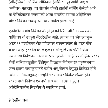
(ऑस्ट्रेलिया), औशिक श्रीनिवास (तामिळनाडू) आणि अक्षय
कर्णेवार (महाराष्ट्र) या बॉलर्सनं दोन्ही हातांनी बॉलिंग केलेली आहे.
या ऍम्बिडेक्टरस क्लबमध्ये आता भारतीय वंशांचा ऑस्ट्रेलियन
बॉलर निवेथन राधाकृष्णनचा समावेश झाला आहे.
एकोणीस वर्षीय निवेथन दोन्ही हाताने स्पिन बॉलिंग करू शकतो.
याशिवाय तो उत्कृष्ट बॅटरदेखील आहे. त्याच्या या कौशल्यामुळं
अंडर १९ वर्ल्डकपमधील पहिल्याच सामन्यानंतर तो ‘वंडर बॉय’
बनला आहे. इंटरनॅशनल लेव्हलवर ऑस्ट्रेलियाचं प्रतिनिधित्व
करणाऱ्या निवेथनचा जन्म भारतात झालेला आहे. २५ नोव्हेंबर २००२
रोजी तामिळनाडूतील डिंडीगुल जिल्ह्यात निवेथन राधाकृष्णननचा
जन्म झाला. राधाकृष्णनचे वडील अंबू सेल्वन हेसुद्धा क्रिकेटर होते.
त्यांनी तामिळनाडूकडून ज्युनिअर स्तरावर क्रिकेट खेळलं होतं.
२०१३ मध्ये निवेथन १० वर्षांचा असताना त्याचं कुटुंब
ऑस्ट्रेलियातील सिडनीमध्ये स्थायिक झालं.
हे देखील वाचा