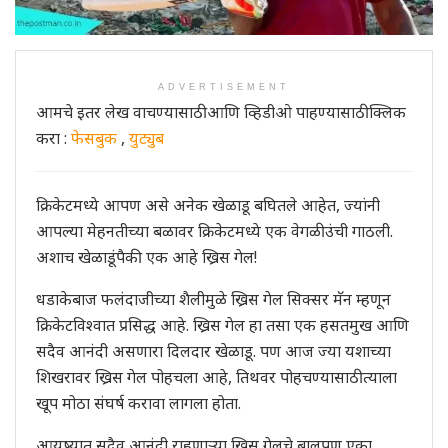
ADVERTISEMENT
आमचे इतर लेख वाचण्यासाठी आणि व्हिडीओ पाहण्यासाठी क्लिक
करा :
फेसबुक
,
युट्युब
क्रिकेटमध्ये आपण असे अनेक खेळाडू बघितले आहेत, ज्यांनी
आपल्या मेहनतीच्या बळावर क्रिकेटमध्ये एक वेगळी उंची गाठली.
अशाच खेळाडूंपैकी एक आहे ख्रिस गेल!
धडाकेबाज फलंदाजीच्या शैलीमुळे ख्रिस गेल सिक्सर मॅन म्हणून
क्रिकेटविश्वात प्रसिद्ध आहे. ख्रिस गेल हा तसा एक हसतमुख आणि
सदैव आनंदी असणारा दिलदार खेळाडू. पण आज ज्या यशाच्या
शिखरावर ख्रिस गेल पोहचला आहे, तिथवर पोहचण्यासाठी त्याला
खूप मोठा संघर्ष करावा लागला होता.
आयुष्यात सदैव आनंदी राहणाऱ्या ख्रिस गेलचे बालपण एका