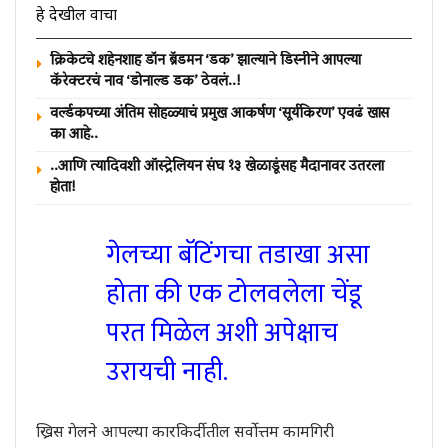
हे देखील वाचा
क्रिकेटचे शहेनशाह डॉन ब्रॅडमन ‘डक’ झाल्याने डिस्नीने आपल्या
कॅरेक्टरचं नाव ‘डोनाल्ड डक’ ठेवलं..!
वर्ल्डकपच्या अंतिम सोहळ्याचं प्रमुख आकर्षण ‘सूर्यकिरण’ एवढं खास
का आहे..
..आणि त्यादिवशी ऑस्ट्रेलियन संघ १३ खेळाडूंसह मैदानावर उतरला
होता!
गेलच्या बॅटिंगचा तडाखा असा
होता की एक टोलवलेला चेंडू
परत मिळेल अशी अपेक्षाच
उरायची नाही.
ख्रिस गेलने आपल्या कारकिर्दीतील सर्वोत्तम कामगिरी