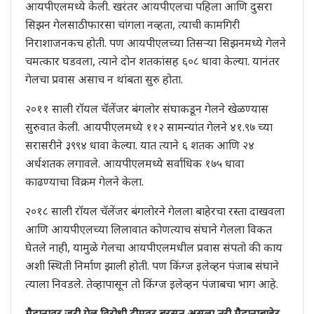
आयपीएलमध्ये केली. खरंतर आयपीएलचा पहिला आणि दुसरा
सिझन गेलसाठी फारसा चांगला नव्हता, त्याची कामगिरी
निराशाजनकच होती. पण आयपीएलच्या तिसऱ्या सिझनमध्ये गेलने
चमत्कार घडवला, त्याने दोन शतकांसह ६०८ धावा केल्या. यानंतर
गेलचा प्रवास असाच न थांबता सुरु होता.
२०११ साली रॉयल चॅलेंजर बंगलोर संघाकडून गेलने खेळण्यास
सुरुवात केली. आयपीएलमध्ये ११२ सामन्यांत गेलने ४१.९७ च्या
सरासरीने ३९९४ धावा केल्या. यात त्याने ६ शतक आणि २४
अर्धशतक लगावले. आयपीएलमध्ये सर्वाधिक १७५ धावा
काढण्याचा विक्रम गेलने केला.
२०१८ साली रॉयल चॅलेंजर बंगलोरने गेलला बाहेरचा रस्ता दाखवला
आणि आयपीएलच्या लिलावात कोणत्याच संघाने गेलला विकत
घेतले नाही, यामुळे गेलचा आयपीएलमधील प्रवास संपतो की काय
अशी स्थिती निर्माण झाली होती. पण किंग्ज इलेव्हन पंजाब संघाने
त्याला निवडले. तेव्हापासून तो किंग्ज इलेव्हन पंजाबचा भाग आहे.
मैदानावर जरी गेल विरोधी टीमवर बरसत असला तरी मैदानाबाहेर