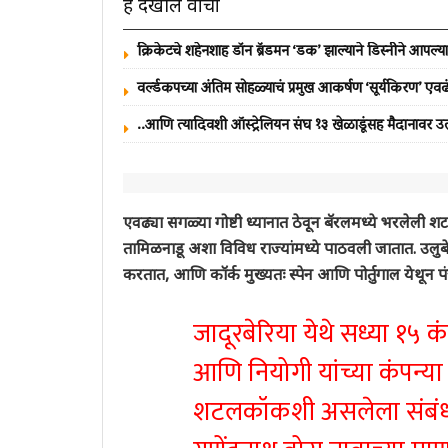
हे देखील वाचा
क्रिकेटचे शहेनशाह डॉन ब्रॅडमन ‘डक’ झाल्याने डिस्नीने आपल्या
वर्ल्डकपच्या अंतिम सोहळ्याचं प्रमुख आकर्षण ‘सूर्यकिरण’ एव
..आणि त्यादिवशी ऑस्ट्रेलियन संघ १३ खेळाडूंसह मैदानावर उ
एवढ्या सगळ्या गोष्टी ध्यानात ठेवून बॅरलमध्ये भरलेली शट
तामिळनाडू अशा विविध राज्यांमध्ये पाठवली जातात. उल
करतात, आणि कॉर्क मुख्यतः स्पेन आणि पोर्तुगाल येथून प
जादूरबेरिया येथे सध्या १५ 
आणि नियोगी यांच्या कंपन्या
शटलकॉकशी असलेला संबंध ब