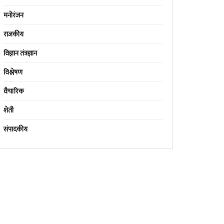
मनोरंजन
राजकीय
विज्ञान तंत्रज्ञान
विश्लेषण
वैचारिक
शेती
संपादकीय