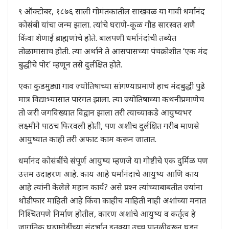
९ ऑक्टोबर, १८७६ साली गोमंतकातील साखवळ या गावी धर्मानंद
कोसंबी यांचा जन्म झाला. त्यांचे घराणे-कूळ गौड सारस्वत शणै
किंवा शेणाई ब्राह्मणांचे होते. बालपणी धर्मानंदांची तब्येत
तोळामासाच होती. त्या अर्थाने ते आसपासच्या पंचक्रोशीत ‘एक मंद
बुद्धीचे पोर’ म्हणून तसे दुर्लक्षित होते.
एका कुडमुड्या गाव ज्योतिषाच्या सांगण्याप्रमाणे हाच मंदबुद्धी पुढे
मात्र विद्याभ्यासात पारंगत झाला. त्या ज्योतिषाच्या कथनीप्रमाणेच
तो जरी जगविख्यात विद्वान झाला तरी त्याच्याकडे आयुष्यभर
लक्ष्मीने पाठच फिरवली होती, पण अशीच दुर्लक्षित गरीब माणसे
आयुष्यात काही तरी अफाट काम करून जातात.
धर्मानंद कोसंबींचे संपूर्ण आयुष्य म्हणजे या गोष्टीचे एक दुर्मिळ पण
उत्तम उदाहरण आहे. काय आहे धर्मानंदाचे आयुष्य आणि काय
आहे त्यांनी केलेले महान कार्य? असे प्रश्‍न त्यांच्याबाबतीत ज्यांना
थोडीफार माहिती आहे किंवा काहीच माहिती नाही अशांच्या मनात
निश्‍चितपणे निर्माण होतील, कारण अशांचे आयुष्य व कर्तृत्व हे
जागतिक घडामोडींच्या संदर्भात इतक्या उच्च पातळीवरून घडून