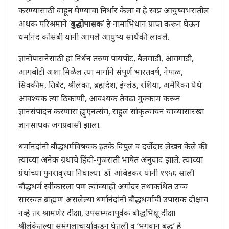
करण्यासाठी वाहून घेण्याचा निर्धार केला व हे स्वप्न आयुष्यभरातील
अथक परिश्रमाने ‘
बुद्धोपासक
’ हे नामाभिधान प्राप्त करून घेऊन
धर्मानंद कोसंबी यांनी आपले आयुष्य सार्थकी लावले.
ज्ञानोपासनेसाठी हा निर्धन तरुण पायपीट, बैलगाडी, आगगाडी,
आगबोटी अशा मिळेल त्या मार्गाने संपूर्ण भारतवर्ष, नेपाळ,
सिक्कीम, तिबेट, श्रीलंका, ब्रह्मदेश, इंग्लंड, रशिया, अमेरिका येथे
आवश्यक त्या ठिकाणी, आवश्यक तेवढा मुक्काम करून
ज्ञानसंपादन करणारा ह्युएनत्संग, राहुल सांकृत्यायन यांच्यासारखा
ज्ञानसाधक जगप्रवासी झाला.
धर्मानंदांनी बौद्धधर्मविषयक इतके विपुल व दर्जेदार लेखन केले की
त्यांच्या अनेक ग्रंथांचे हिंदी-गुजराती भाषेत अनुवाद झाले. त्यांच्या
ग्रंथांच्या पुनरावृत्त्या निघाल्या. डॉ. आंबेडकर यांनी १९५६ साली
बौद्धधर्म स्वीकारला पण त्यांच्याही अगोदर तथाकथित उच्च
सारस्वत ब्राह्मण असलेल्या धर्मानंदांनी बौद्धधर्माची उपासक दीक्षाच
नव्हे तर श्रामणेर दीक्षा, उपसम्पदापूर्वक बौद्धभिक्षू दीक्षा
श्रीलंकेतल्या सुमंगलाचार्यांकडून घेतली व ‘भगवान बुद्ध’ हे