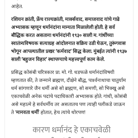
आहेत.
रशियन क्रांती, फ्रेंच राज्यक्रांती, मार्क्सवाद, समाजवाद यांचे गाढे
अभ्यासक म्हणून धर्मानंदांना मान्यता मिळालेली होती. हे सर्व
बौद्धिक करत असताना धर्मानंदांनी १९३० साली म. गांधींच्या
स्वातंत्र्यविषयक सत्याग्रह आंदोलनात सक्रिय उडी घेऊन, तुरूंगवास
भोगून आपल्यातील प्रखर ‘कर्मवाद’ सिद्ध केला. मुंबईत त्यांनी १९३७
साली
‘बहुजन विहार’ स्थापण्याचे महत्त्वपूर्ण काम केले.
प्रसिद्ध कोसंबी चरित्रकार प्रा. मो. गो. धडफळे धर्मानंदांविषयी
म्हणतात की, ते जन्माने ब्राह्मण, दीक्षेने बौद्ध, पार्श्‍वनाथाचा चातुर्याम
धर्म सांगणारे जैन धर्मी असे सो ब्राह्मण, सो समणी, सो भिक्खू असे
एकाचवेळी अनेक पदांचे पदाधिकारी अभ्यासक होते. गांधी, कोसंबी
असे महात्मे हे सर्वधर्मीय तर असतातच पण त्याही पलीकडे जाऊन
ते ‘
मानवता धर्मी
’ होतात, हेच त्यांचे थोरपण!
कारण धर्मानंद हे एकाचवेळी