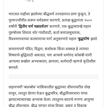
भारतात नाहीशा झालेल्या बौद्धधर्म तत्त्वज्ञानात प्राण फुंकून, ते
पुनरुज्जीवीत करून धर्मप्रसार करणारे, प्रत्यक्ष बुद्धानंतर २५००
वर्षांनी ‘
द्वितीय धर्म चक्रप्रर्वतन
’ करणारे, एक बुद्धासारखे महान
पुरुषोत्तम शिवाय थोर गांधीवादी, कर्ता समाजसुधारक,
विश्‍वमानवाच्या कल्याणाचा मार्ग अनुसरणारे महान ‘
बुद्धघोष
’ झाले.
सामान्यपणे पंडित, विद्वान, संशोधक किंवा शास्त्रज्ञ हे त्यांच्या
विषयाचे बुद्धिवादी असतात, पण आचार्य धर्मानंद कोसंबी यांनी
आपल्या सखोल अभ्यासाला, ज्ञानाला, कर्मवादी म्हणजे कृतिशील
बनवले.
लहानपणी ‘बालबोध’ मासिकातील बुद्धांच्या जीवनावरील लेख
वाचून, त्यातून प्रेरणा घेऊन बुद्धचरित्र, बौद्धविचारधारा यांचा
झपाटल्यासारखा अभ्यास केला. त्यातूनच स्वतःचे नगण्य आयुष्य
बौद्ध जीवनसार, बौद्ध परंपरा यांचा विचार, प्रसार व विकास