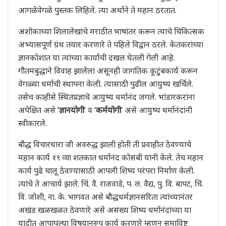
आगळेवेगळे पुस्तक लिहिले. त्या अर्थाने ते महान ठरतात.
अशोकाच्या शिलालेखांचे मराठीत भाषांतर करून त्याचे चिकित्सक
अभ्यासपूर्ण ग्रंथ तयार करणारे ते पहिले विद्वान ठरले. केतकरांच्या
ज्ञानकोशात या त्यांच्या कार्याची दखल घेतली गेली आहे.
गौतमबुद्धाने विवाह झालेला असूनही जागतिक कुटुंबकार्य करून
वेगळ्या धर्माची स्थापना केली. त्यासाठी पुढील आयुष्य खर्चिले.
तसेच काहीसे स्थितप्रज्ञाचे आयुष्य धर्मानंद जगले. भांडारकरांना
अपेक्षित असे ‘
ज्ञानयोगी
’ व ‘
कर्मयोगी
’ असे आयुष्य धर्मानंदांनी
स्वीकारले.
बौद्ध विचारधारा जी अवरुद्ध झाली होती ती प्रवाहीत ठेवण्याचे
महान कार्य १९ व्या शतकात धर्मानंद कोसंबी यांनी केले. तेच महान
कार्य पुढे चालू ठेवण्यासाठी आपली शिष्य परंपरा निर्माण केली.
त्यांचे ते आचार्य झाले. चिं. वै. राजवाडे, प. ल. वैद्य, पु. वि. बापट, चिं.
वि. जोशी, ना. के. भागवत असे बौद्धधर्मज्ञानसरिता त्यांच्यानंतर
अखंड खळखळत ठेवणारे असे असंख्य शिष्य धर्मानंदांच्या या
यादीत आपापल्या विषयानुरुप कार्य करणारे म्हणून समाविष्ट