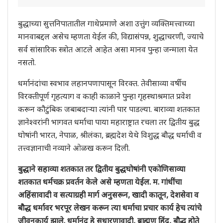
बुद्धाच्या सुत्तनिपातातील गाथेप्रमाणे अशा उत्तुंग व्यक्तिमत्त्वाच्या
मानवाबद्दल असेच म्हणता येईल की, विद्यासंपन्न, शुद्धाचरणी, ज्याचे
सर्व सांसारिक स्त्रोत आटले आहेत असा मानव पुन्हा जन्माला येत
नसतो.
धर्मानंदांचा स्वभाव लहानपणापासून विरक्त. तेवीसाव्या वर्षीच
विरक्तीपूर्ण गृहत्याग व काही काळाने पुन्हा गृहस्थाश्रमात प्रवेश
करून कौटुंबिक जबाबदार्‍या त्यांनी पार पाडल्या. बाराव्या शतकात
ज्ञानेश्‍वरांनी भागवत धर्माचा पाया महाराष्ट्रात रचला तर द्वितीय बुद्ध
घोषांनी भारत, नेपाळ, श्रीलंका, ब्रह्मदेश येथे विशुद्ध बौद्ध धर्माची व
तत्त्वज्ञानाची नव्याने ओळख करून दिली.
बुद्धाने सहाव्या शतकात तर द्वितीय बुद्धघोषांनी एकोणिसाव्या
शतकात धर्मचक्र प्रवर्तन केले असे म्हणता येईल. म. गांधींचा
अहिंसावादी व सत्याग्रही मार्ग अनुसरून, खादी कातून, देशसेवा व
बौद्ध धर्मावर भरपूर लेखन करून त्या धर्माचा प्रचार कार्य हेच त्यांचे
जीवनकार्य झाले.
धर्मानंद हे सुधारणावादी, ब्राह्मण हिंदू, बौद्ध होते