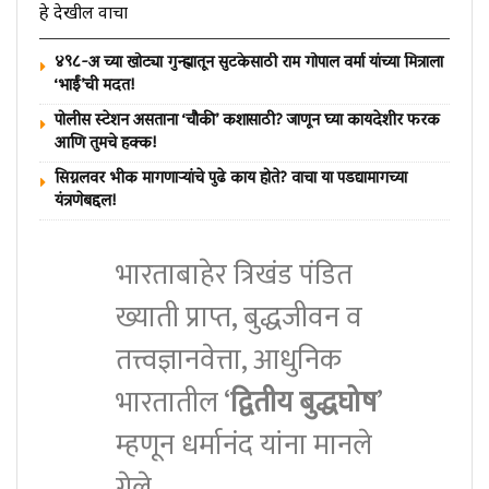
हे देखील वाचा
४९८-अ च्या खोट्या गुन्ह्यातून सुटकेसाठी राम गोपाल वर्मा यांच्या मित्राला
‘भाईं’ची मदत!
पोलीस स्टेशन असताना ‘चौकी’ कशासाठी? जाणून घ्या कायदेशीर फरक
आणि तुमचे हक्क!
सिग्नलवर भीक मागणाऱ्यांचे पुढे काय होते? वाचा या पडद्यामागच्या
यंत्रणेबद्दल!
भारताबाहेर त्रिखंड पंडित
ख्याती प्राप्त, बुद्धजीवन व
तत्त्वज्ञानवेत्ता, आधुनिक
भारतातील ‘
द्वितीय बुद्धघोष
’
म्हणून धर्मानंद यांना मानले
गेले.