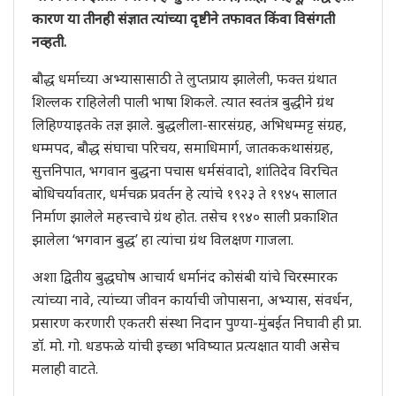
कारण या तीनही संज्ञात त्यांच्या दृष्टीने तफावत किंवा विसंगती
नव्हती.
बौद्ध धर्माच्या अभ्यासासाठी ते लुप्तप्राय झालेली, फक्त ग्रंथात
शिल्लक राहिलेली पाली भाषा शिकले. त्यात स्वतंत्र बुद्धीने ग्रंथ
लिहिण्याइतके तज्ञ झाले. बुद्धलीला-सारसंग्रह, अभिधम्मट्ट संग्रह,
धम्मपद, बौद्ध संघाचा परिचय, समाधिमार्ग, जातककथासंग्रह,
सुत्तनिपात, भगवान बुद्धना पचास धर्मसंवादो, शांतिदेव विरचित
बोधिचर्यावतार, धर्मचक्र प्रवर्तन हे त्यांचे १९२३ ते १९४५ सालात
निर्माण झालेले महत्त्वाचे ग्रंथ होत. तसेच १९४० साली प्रकाशित
झालेला ‘भगवान बुद्ध’ हा त्यांचा ग्रंथ विलक्षण गाजला.
अशा द्वितीय बुद्धघोष आचार्य धर्मानंद कोसंबी यांचे चिरस्मारक
त्यांच्या नावे, त्यांच्या जीवन कार्याची जोपासना, अभ्यास, संवर्धन,
प्रसारण करणारी एकतरी संस्था निदान पुण्या-मुंबईत निघावी ही प्रा.
डॉ. मो. गो. धडफळे यांची इच्छा भविष्यात प्रत्यक्षात यावी असेच
मलाही वाटते.