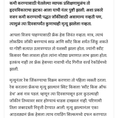
कमी करण्यासाठी घेतलेल्या व्यापक प्रशिक्षणामुळंच तो
हृदयविकाराचा झटका आला याची नंतर पुष्टी झाली. अशा प्रकारे
वजन कमी करण्याची पद्धत जॉकींसाठी असामान्य नव्हती पण,
त्यामुळं त्या दिवसापर्यंत कुणाचाही मृत्यू झालेला नव्हता.
आपला विजय पाहण्यासाठी फ्रँक हेस जिवंत नव्हता. मात्र, त्याचं
लोकप्रिय जॉकी बनण्याचं स्वप्न आणि स्वीट किस शर्यत जिंकू शकते
या गोष्टी सत्यात उतरवण्यात तो यशस्वी झाला होता. ज्यांनी स्वीट
किसवर पैसा लावला होता त्यांना मोठ्या प्रमाणात लाभ झाला होता.
इतकंच नाही तर फ्रँक हेसच्या नावाची नोंद गिनीज वर्ल्ड रेकॉर्डमध्ये
झाली.
मृत्यूनंतर रेस जिंकण्याचा विक्रम करणारा तो पहिला व्यक्ती ठरला.
रेस करताना फ्रँकचा मृत्यू झाल्यानं स्विट किसला ‘स्वीट किस ऑफ
डेथ’ असं नाव पडलं. म्हणून त्या दिवसापासून इतर कुठल्याही
जॉकीनं तिच्यावर स्वार होण्याचं धाडस दाखवलं नाही. परिणामी
तिला जबरदस्ती निवृत्ती देण्यात आली. मृत्यू झाल्यानंतर एका
आठवड्यानं फ्रँक हेसला त्याच रायडिंग सिल्कमध्ये दफन करण्यात