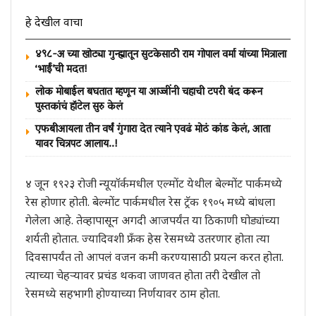
हे देखील वाचा
४९८-अ च्या खोट्या गुन्ह्यातून सुटकेसाठी राम गोपाल वर्मा यांच्या मित्राला
‘भाईं’ची मदत!
लोक मोबाईल बघतात म्हणून या आज्जींनी चहाची टपरी बंद करून
पुस्तकांचं हॉटेल सुरु केलं
एफबीआयला तीन वर्षं गुंगारा देत त्याने एवढं मोठं कांड केलं, आता
यावर चित्रपट आलाय..!
४ जून १९२३ रोजी न्यूयॉर्कमधील एल्मोंट येथील बेल्मोंट पार्कमध्ये
रेस होणार होती. बेल्मोंट पार्कमधील रेस ट्रॅक १९०५ मध्ये बांधला
गेलेला आहे. तेव्हापासून अगदी आजपर्यंत या ठिकाणी घोड्यांच्या
शर्यती होतात. ज्यादिवशी फ्रँक हेस रेसमध्ये उतरणार होता त्या
दिवसापर्यंत तो आपलं वजन कमी करण्यासाठी प्रयत्न करत होता.
त्याच्या चेहऱ्यावर प्रचंड थकवा जाणवत होता तरी देखील तो
रेसमध्ये सहभागी होण्याच्या निर्णयावर ठाम होता.