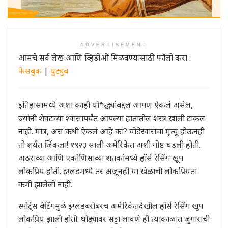
ADVERTISEMENT
आमचे सर्व लेख आणि व्हिडीओ मिळवण्यासाठी फॉलो करा :
फेसबुक
|
युट्युब
इतिहासामध्ये अशा काही यो*द्ध्यांबद्दल आपण ऐकलं असेल,
ज्यांनी शेवटच्या श्वासापर्यंत आपल्या हातातील शस्त्र खाली टाकलं
नाही. मात्र, असं कधी ऐकलं आहे का? घोडेस्वाराचा मृत्यू होऊनही
तो शर्यंत जिंकला! १९२३ साली अमेरिकेत अशी गोष्ट घडली होती.
अठराव्या आणि एकोणिसाव्या शतकांमध्ये हॉर्स रेसिंग खूप
लोकप्रिय होती. इंग्लंडमध्ये तर अजूनही या खेळाची लोकप्रियता
कमी झालेली नाही.
स्पोर्ट्स बेटिंगमुळं इंग्लंडबरोबरच अमेरिकेतदेखील हॉर्स रेसिंग खूप
लोकप्रिय झाली होती. घोड्यांवर सट्टा लावणे ही त्याकाळात जुगाराची