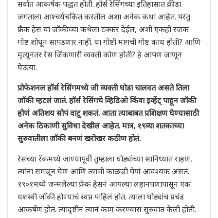
सर्वात आकर्षक पद्धत होती. हॉर्स रेसिंगच्या इतिहासात क्रीडा
जगताला आश्चर्यचकित करतील अशा अनेक कथा आहेत. परंतु
फ्रँक हेस या जॉकीच्या कथेला टक्कर देईल, अशी एकही रंजक
गोष्ट शोधून सापडणार नाही. या गोष्टी मागची गोष्ट काय होती? आणि
मृत्यूनंतर रेस जिंकणारी व्यक्ती कोण होती? हे आपण जाणून
घेऊया.
प्रोफेशनल हॉर्स रेसिंगमध्ये जी व्यक्ती घोडा चालवत असते तिला
जॉकी म्हटलं जातं. हॉर्स रेसिंगचे व्हिडिओ किंवा इव्हेंट् पाहून जॉकी
होणं अतिशय सोपं वाटू शकतं. आता त्याबाबत प्रशिक्षण घेण्यासाठी
अनेक ठिकाणी सुविधा देखील आहेत. मात्र, १९व्या शतकाच्या
सुरुवातीला जॉकी बनणं खरोखर कठीण होतं.
रेसच्या रँकमध्ये जाण्यापूर्वी तुम्हाला घोड्यांच्या सानिध्यात राहणं,
त्यांना समजून घेणं आणि त्यांची काळजी घेणं आवश्यक असतं.
१९०१मध्ये जन्मलेल्या फ्रँक हेसनं आपल्या लहानपणापासून एक
यशस्वी जॉकी होण्याचं स्वप्न पाहिलं होतं. त्याला घोड्यांचं प्रचंड
आकर्षण होतं. त्यादृष्टीनं त्यानं काम करण्यास सुरुवात केली होती.