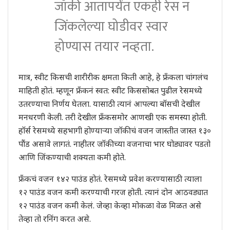
जॉकी आतापर्यंत एकही रेस न
जिंकलेल्या घोडीवर स्वार
होण्यास तयार नव्हता.
मात्र, स्वीट किसची शारीरीक क्षमता किती आहे, हे फ्रँकला चांगलंच
माहिती होतं. म्हणून फ्रँकनं स्वत: स्वीट किससोबत पुढील रेसमध्ये
उतरण्याचा निर्णय घेतला. यासाठी त्यानं आपल्या बॉसची देखील
मनधरणी केली. तरी देखील फ्रँकसमोर आणखी एक समस्या होती.
हॉर्स रेसमध्ये सहभागी होण्याऱ्या जॉकीचं वजन जास्तीत जास्त १३०
पौंड असावे लागतं. नाहीतर जॉकीच्या वजनाचा भार घोड्यावर पडतो
आणि जिंकण्याची शक्यता कमी होते.
फ्रँकचं वजन १४२ पाउंड होतं. रेसमध्ये प्रवेश करण्यासाठी त्याला
१२ पाउंड वजन कमी करण्याची गरज होती. त्यानं दोन आठवड्यात
१२ पाउंड वजन कमी केलं. जेव्हा केव्हा मोकळा वेळ मिळत असे
तेव्हा तो रनिंग करत असे.