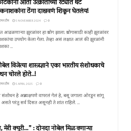
ीटकांनी आता उत्क्रांतीच्या रेट्यात थेट
नाशकांना ठेंगा दाखवणं शिकून घेतलंय!
्टमन टीम
5 NOVEMBER 2024
0
ीत आढळणाऱ्या झुरळांवर हा प्रयोग झाला. प्रयोगासाठी काही झुरळांवर
शकांचा उपयोग केला गेला. तेव्हा असं लक्षात आलं की झुरळांनी
शका ...
ोबेल विजेत्या शास्त्रज्ञाने एका भारतीय संशोधकाचे
धन चोरले होते..!
्टमन टीम
5 APRIL 2025
0
संशोधन हे अप्रत्यक्षपणे वापरलं गेलं हे, बसू जगाला ओरडून सांगू
असते परंतु सर्व दिसत असूनही ते शांत राहिले. ...
िय, मेरी क्युरी…” : दोनदा नोबेल मिळवणाऱ्या