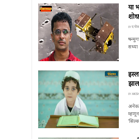
या भ
शोध
BY
द पोस
षन्मु
सध्या
इस्ल
झाल
BY
AKSH
अनेकव
म्हणून
‘सिल्क