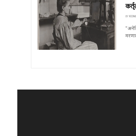
कर्तृ
BY
KOM
"अनेम
मरणाल