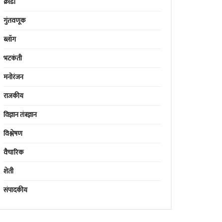
क्रीडा
गुंतवणूक
ब्लॉग
भटकंती
मनोरंजन
राजकीय
विज्ञान तंत्रज्ञान
विश्लेषण
वैचारिक
शेती
संपादकीय