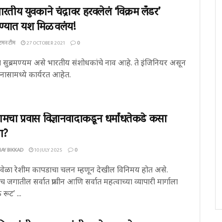
ारतीय युवकाने चंद्रावर हरवलेलं ‘विक्रम लँडर’
ण्यात यश मिळवलंय!
्टमन टीम
27 OCTOBER 2021
0
गा सुब्रमण्यम असे भारतीय संशोधकांचे नाव आहे. ते इंजिनियर असून
 नासामध्ये कार्यरत आहेत.
ामचा प्रवास विज्ञानवादाकडून धर्मांधतेकडे कसा
ा?
AY BIKKAD
10 JULY 2025
0
ेळा रेशीम कापडाचा चलन म्हणून देखील विनिमय होत असे.
च जगातील सर्वात प्राचीन आणि सर्वात महत्वाच्या व्यापारी मार्गाला
 रूट’ ...