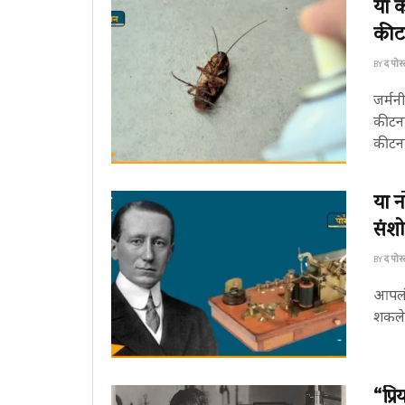
या क
कीटक
BY
द पोस
जर्मन
कीटना
कीटना
या न
संशो
BY
द पोस
आपलं 
शकले 
“प्र