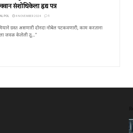
त्ववान संशोधिकेला हृद्य पत्र
AL POL
4 NOVEMBER 2024
1
ियाने ग्रस्त असणारी दोनदा नोबेल पटकवणारी, काम करताना
ा जवळ केलेली तू...."
R