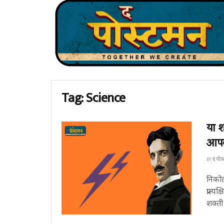
Tag:
Science
या श
आपल्
BY
द पोस
निकोल
प्रात्
शक्ती 