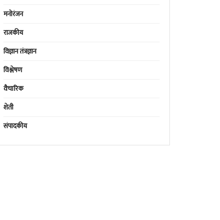
मनोरंजन
राजकीय
विज्ञान तंत्रज्ञान
विश्लेषण
वैचारिक
शेती
संपादकीय