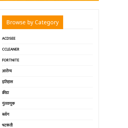
Browse by Category
ACDSEE
CCLEANER
FORTNITE
आरोग्य
इतिहास
क्रीडा
गुंतवणूक
ब्लॉग
भटकंती