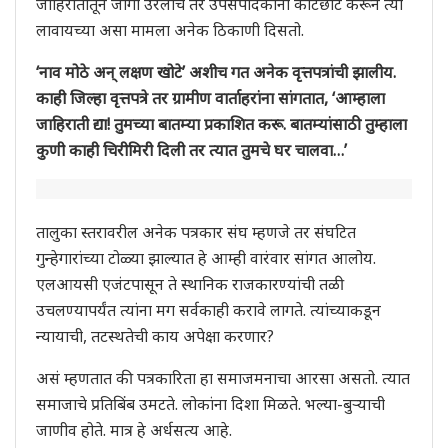
जाहिरातीतून जागा उरलीच तर उपसंपादकांनी काटछाट करून त्या
लावायच्या असा मामला अनेक ठिकाणी दिसतो.
‘नाव मोठे अन् लक्षण खोटे’ अशीच गत अनेक वृत्तपत्रांची झालीय.
काही जिल्हा वृत्तपत्रे तर ग्रामीण वार्ताहरांना सांगतात, ‘आम्हाला
जाहिराती द्या! तुमच्या बातम्या प्रकाशित करू. बातम्यांसाठी तुम्हाला
कुणी काही चिरीमिरी दिली तर त्यात तुमचे घर चालवा…’
तालुका स्तरावरील अनेक पत्रकार संघ म्हणजे तर संघटित
गुन्हेगारांच्या टोळ्या झाल्यात हे आम्ही वारंवार सांगत आलोय.
एलआयसी एजंटपासून ते स्थानिक राजकारण्यांची तळी
उचलण्यापर्यंत त्यांना मग सर्वकाही करावे लागते. त्यांच्याकडून
न्यायाची, तटस्थतेची काय अपेक्षा करणार?
असं म्हणतात की पत्रकारिता हा समाजमनाचा आरसा असतो. त्यात
समाजाचे प्रतिबिंब उमटते. लोकांना दिशा मिळते. भल्या-बुर्‍याची
जाणीव होते. मात्र हे अर्धसत्य आहे.