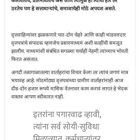
कलावंतांचे, प्रतिभावंतांचे असे जाणे त्यामुळे ही त्यांची हार तर
ठरतेच पण हे सत्ताधार्‍यांचे, समाजाचेही मोठे अपयश असते.
वृत्तवाहिन्यांवर झळकणारे चार-दोन चेहरे आणि काही भांडवलदार
वृत्तपत्रांचे संपादक म्हणजेच प्रसारमाध्यमं अशी काहींची समजूत
झालीय. माध्यमांशी संबंधित सगळ्या चर्चाही नेहमी त्यांच्याच भोवती
फिरत असतात.
अगदी तळागाळातल्या वार्ताहरांचा विचार केला तर त्यांचं जगणं मात्र
भयावह आहे. मोठमोठ्या वृत्तपत्रांच्या ग्रामीण वार्ताहरांनाही आज
दीड-दोन हजार रूपये मासिक वेतनावर काम करावं लागतं हे भेदक
वास्तव आपण स्वीकारत नाही.
इतरांना पगारवाढ व्हावी,
त्यांना सर्व सोयी-सुविधा
मिळाव्यात, कर्मचार्‍यांवर