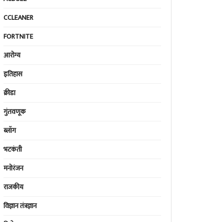
CCLEANER
FORTNITE
आरोग्य
इतिहास
क्रीडा
गुंतवणूक
ब्लॉग
भटकंती
मनोरंजन
राजकीय
विज्ञान तंत्रज्ञान