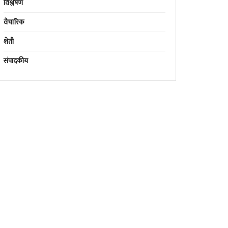
विश्लेषण
वैचारिक
शेती
संपादकीय