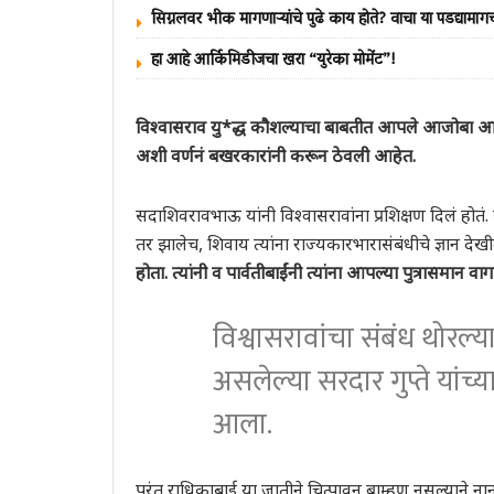
सिग्नलवर भीक मागणाऱ्यांचे पुढे काय होते? वाचा या पडद्यामागच्य
हा आहे आर्किमिडीजचा खरा “युरेका मोमेंट”!
विश्वासराव यु*द्ध कौशल्याचा बाबतीत आपले आजोबा आणि 
अशी वर्णनं बखरकारांनी करून ठेवली आहेत.
सदाशिवरावभाऊ यांनी विश्वासरावांना प्रशिक्षण दिलं होत
तर झालेच, शिवाय त्यांना राज्यकारभारासंबंधीचे ज्ञान देखील
होता. त्यांनी व पार्वतीबाईंंनी त्यांना आपल्या पुत्रासमान व
विश्वासरावांचा संबंध थोरल्य
असलेल्या सरदार गुप्ते यांच्
आला.
परंतु राधिकाबाई या जातीने चित्पावन ब्राम्हण नसल्याने न