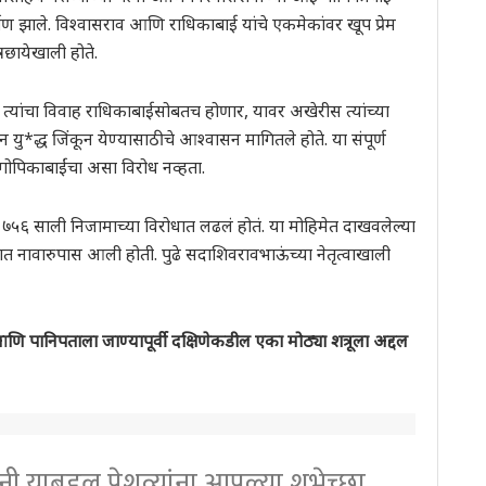
्माण झाले. विश्वासराव आणि राधिकाबाई यांचे एकमेकांवर खूप प्रेम
रछायेखाली होते.
 त्यांचा विवाह राधिकाबाईसोबतच होणार, यावर अखेरीस त्यांच्या
यु*द्ध जिंकून येण्यासाठीचे आश्वासन मागितले होते. या संपूर्ण
गोपिकाबाईंचा असा विरोध नव्हता.
१७५६ साली निजामाच्या विरोधात लढलं होतं. या मोहिमेत दाखवलेल्या
ाण्यात नावारुपास आली होती. पुढे सदाशिवरावभाऊंच्या नेतृत्वाखाली
णि पानिपताला जाण्यापूर्वी दक्षिणेकडील एका मोठ्या शत्रूला अद्दल
ांनी याबद्दल पेशव्यांना आपल्या शुभेच्छा