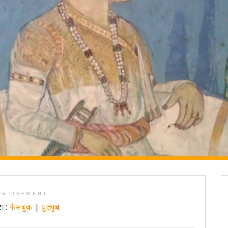
ERTISEMENT
ा :
फेसबुक
|
युट्युब