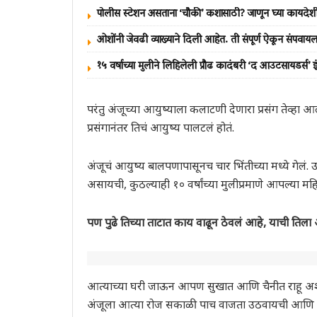
पोलीस स्टेशन असताना ‘चौकी’ कशासाठी? जाणून घ्या कायद
ओशोंनी जेवढी व्याख्याने दिली आहेत. ती संपूर्ण ऐकून संपवायल
१५ वर्षाच्या मुलीने लिहिलेली प्रौढ कादंबरी ‘द आउटसायडर्स
परंतु अंजूच्या आयुष्याला कलाटणी देणारा प्रसंग तेव्हा आल
प्रसंगानंतर तिचं आयुष्य पालटलं होतं.
अंजूचं आयुष्य बालपणापासूनच चार भिंतीच्या मध्ये गेलं. उ
असायची, कुठल्याही १० वर्षांच्या मुलीप्रमाणे आपल्या महिन
पण पुढे तिच्या ताटात काय वाढून ठेवलं आहे, याची तिला अ
आत्याच्या घरी जाऊन आपण सुखात आणि चैनीत राहू अशी त
अंजूला आत्या रोज सकाळी पाच वाजता उठवायची आणि ति