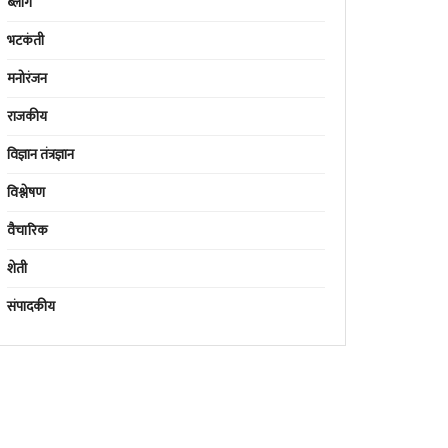
ब्लॉग
भटकंती
मनोरंजन
राजकीय
विज्ञान तंत्रज्ञान
विश्लेषण
वैचारिक
शेती
संपादकीय